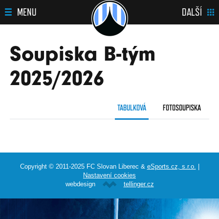
MENU
DALŠÍ
Soupiska B-tým
2025/2026
TABULKOVÁ
FOTOSOUPISKA
Copyright © 2011-2025 FC Slovan Liberec &
eSports.cz, s.r.o.
|
Nastavení cookies
webdesign
tellinger.cz