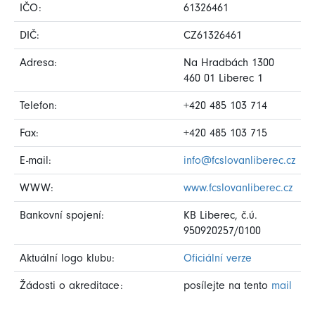
IČO:
61326461
DIČ:
CZ61326461
Adresa:
Na Hradbách 1300
460 01 Liberec 1
Telefon:
+420 485 103 714
Fax:
+420 485 103 715
E-mail:
info@fcslovanliberec.cz
WWW:
www.fcslovanliberec.cz
Bankovní spojení:
KB Liberec, č.ú.
950920257/0100
Aktuální logo klubu:
Oficiální verze
Žádosti o akreditace:
posílejte na tento
mail