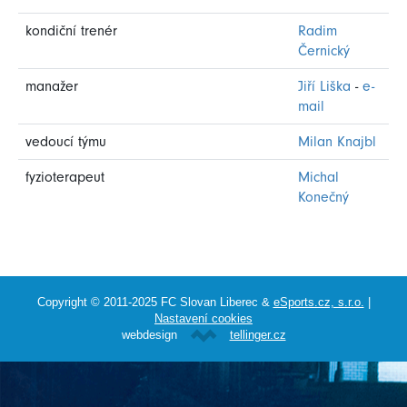
kondiční trenér
Radim
Černický
manažer
Jiří Liška
-
e-
mail
vedoucí týmu
Milan Knajbl
fyzioterapeut
Michal
Konečný
Copyright © 2011-2025 FC Slovan Liberec &
eSports.cz, s.r.o.
|
Nastavení cookies
webdesign
tellinger.cz