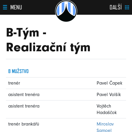
MENU
DALŠÍ
B-Tým -
Realizační tým
B MUŽSTVO
trenér
Pavel Čapek
asistent trenéra
Pavel Volšík
asistent trenéra
Vojtěch
Hadaščok
trenér brankářů
Miroslav
Samoel