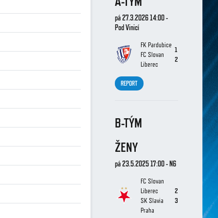
A-TÝM
pá 27.3.2026 14:00 -
Pod Vinicí
FK Pardubice
1
FC Slovan
2
Liberec
REPORT
B-TÝM
ŽENY
pá 23.5.2025 17:00 - N6
FC Slovan
Liberec
2
SK Slavia
3
Praha