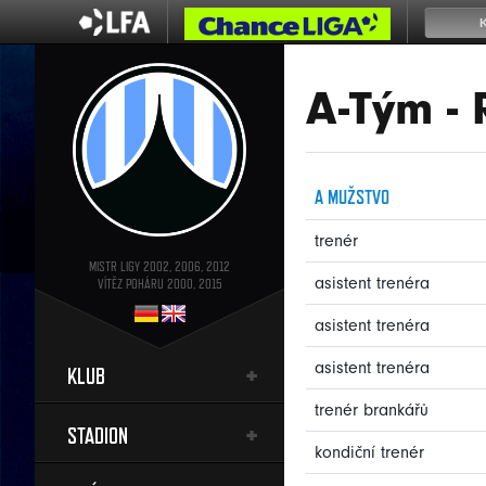
A-Tým - 
A MUŽSTVO
trenér
MISTR LIGY 2002, 2006, 2012
asistent trenéra
VÍTĚZ POHÁRU 2000, 2015
asistent trenéra
asistent trenéra
KLUB
trenér brankářů
STADION
kondiční trenér