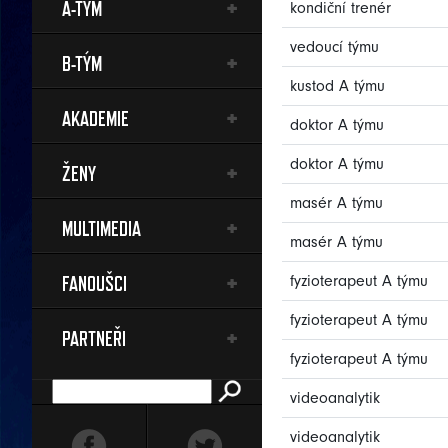
A-TÝM
kondiční trenér
vedoucí týmu
B-TÝM
kustod A týmu
AKADEMIE
doktor A týmu
doktor A týmu
ŽENY
masér A týmu
MULTIMEDIA
masér A týmu
FANOUŠCI
fyzioterapeut A týmu
fyzioterapeut A týmu
PARTNEŘI
fyzioterapeut A týmu
videoanalytik
videoanalytik