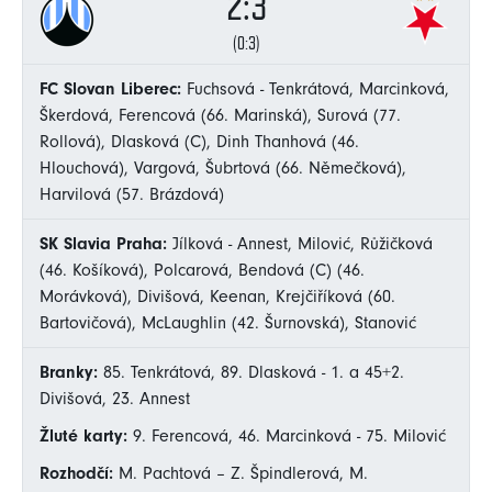
2:3
(0:3)
FC Slovan Liberec:
Fuchsová - Tenkrátová, Marcinková,
Škerdová, Ferencová (66. Marinská), Surová (77.
Rollová), Dlasková (C), Dinh Thanhová (46.
Hlouchová), Vargová, Šubrtová (66. Němečková),
Harvilová (57. Brázdová)
SK Slavia Praha:
Jílková - Annest, Milović, Růžičková
(46. Košíková), Polcarová, Bendová (C) (46.
Morávková), Divišová, Keenan, Krejčiříková (60.
Bartovičová), McLaughlin (42. Šurnovská), Stanović
Branky:
85. Tenkrátová, 89. Dlasková - 1. a 45+2.
Divišová, 23. Annest
Žluté karty:
9. Ferencová, 46. Marcinková - 75. Milović
Rozhodčí:
M. Pachtová – Z. Špindlerová, M.