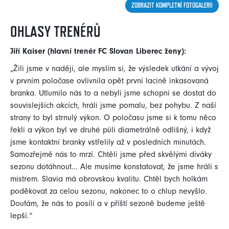
ZOBRAZIT KOMPLETNÍ FOTOGALERII
OHLASY TRENÉRŮ
Jiří Kaiser (hlavní trenér FC Slovan Liberec ženy):
„Žili jsme v naději, ale myslím si, že výsledek utkání a vývoj
v prvním poločase ovlivnila opět první lacině inkasovaná
branka. Utlumilo nás to a nebyli jsme schopni se dostat do
souvislejších akcích, hráli jsme pomalu, bez pohybu. Z naší
strany to byl strnulý výkon. O poločasu jsme si k tomu něco
řekli a výkon byl ve druhé půli diametrálně odlišný, i když
jsme kontaktní branky vstřelily až v posledních minutách.
Samozřejmě nás to mrzí. Chtěli jsme před skvělými diváky
sezonu dotáhnout... Ale musíme konstatovat, že jsme hráli s
mistrem. Slavia má obrovskou kvalitu. Chtěl bych holkám
poděkovat za celou sezonu, nakonec to o chlup nevyšlo.
Doufám, že nás to posílí a v příští sezoně budeme ještě
lepší.“