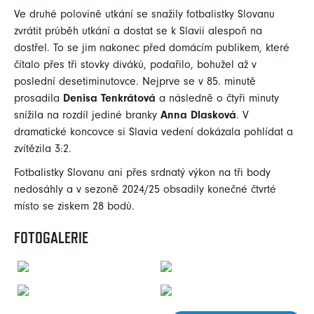
Ve druhé polovině utkání se snažily fotbalistky Slovanu
zvrátit průběh utkání a dostat se k Slavii alespoň na
dostřel. To se jim nakonec před domácím publikem, které
čítalo přes tři stovky diváků, podařilo, bohužel až v
poslední desetiminutovce. Nejprve se v 85. minutě
prosadila
Denisa Tenkrátová
a následně o čtyři minuty
snížila na rozdíl jediné branky
Anna Dlasková
. V
dramatické koncovce si Slavia vedení dokázala pohlídat a
zvítězila 3:2.
Fotbalistky Slovanu ani přes srdnatý výkon na tři body
nedosáhly a v sezoně 2024/25 obsadily konečné čtvrté
místo se ziskem 28 bodů.
FOTOGALERIE