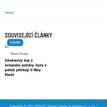
Tweet
SOUVISEJÍCÍ
ČLÁNKY
21.05.2025
Šimon Knopp
Závěrečný boj o
evropské poháry, ženy v
pátek přivítají U Nisy
Slavii
Copyright © 2011-2025 FC Slovan Liberec &
eSports.cz, s.r.o.
|