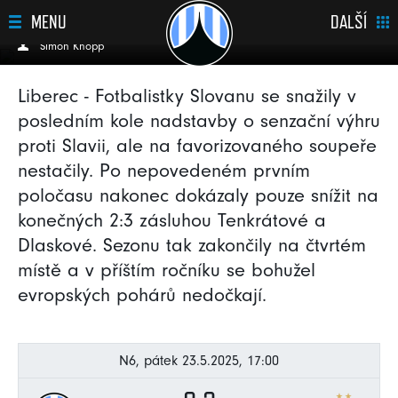
místě
MENU
DALŠÍ
Šimon Knopp
Liberec - Fotbalistky Slovanu se snažily v
posledním kole nadstavby o senzační výhru
proti Slavii, ale na favorizovaného soupeře
nestačily. Po nepovedeném prvním
poločasu nakonec dokázaly pouze snížit na
konečných 2:3 zásluhou Tenkrátové a
Dlaskové. Sezonu tak zakončily na čtvrtém
místě a v příštím ročníku se bohužel
evropských pohárů nedočkají.
N6, pátek 23.5.2025, 17:00