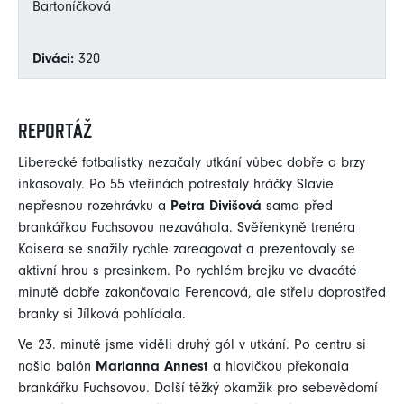
Bartoníčková
Diváci:
320
REPORTÁŽ
Liberecké fotbalistky nezačaly utkání vůbec dobře a brzy
inkasovaly. Po 55 vteřinách potrestaly hráčky Slavie
nepřesnou rozehrávku a
Petra Divišová
sama před
brankářkou Fuchsovou nezaváhala. Svěřenkyně trenéra
Kaisera se snažily rychle zareagovat a prezentovaly se
aktivní hrou s presinkem. Po rychlém brejku ve dvacáté
minutě dobře zakončovala Ferencová, ale střelu doprostřed
branky si Jílková pohlídala.
Ve 23. minutě jsme viděli druhý gól v utkání. Po centru si
našla balón
Marianna Annest
a hlavičkou překonala
brankářku Fuchsovou. Další těžký okamžik pro sebevědomí