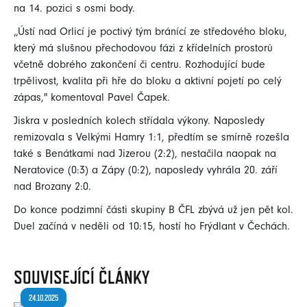
na 14. pozici s osmi body.
„Ústí nad Orlicí je poctivý tým bránící ze středového bloku,
který má slušnou přechodovou fázi z křídelních prostorů
včetně dobrého zakončení či centru. Rozhodující bude
trpělivost, kvalita při hře do bloku a aktivní pojetí po celý
zápas," komentoval Pavel Čapek.
Jiskra v posledních kolech střídala výkony. Naposledy
remizovala s Velkými Hamry 1:1, předtím se smírně rozešla
také s Benátkami nad Jizerou (2:2), nestačila naopak na
Neratovice (0:3) a Zápy (0:2), naposledy vyhrála 20. září
nad Brozany 2:0.
Do konce podzimní části skupiny B ČFL zbývá už jen pět kol.
Duel začíná v neděli od 10:15, hostí ho Frýdlant v Čechách.
SOUVISEJÍCÍ
ČLÁNKY
24.10.2025