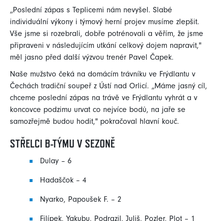
„Poslední zápas s Teplicemi nám nevyšel. Slabé
individuální výkony i týmový herní projev musíme zlepšit.
Vše jsme si rozebrali, dobře potrénovali a věřím, že jsme
připraveni v následujícím utkání celkový dojem napravit,"
měl jasno před další výzvou trenér Pavel Čapek.
Naše mužstvo čeká na domácím trávníku ve Frýdlantu v
Čechách tradiční soupeř z Ústí nad Orlicí. „Máme jasný cíl,
chceme poslední zápas na trávě ve Frýdlantu vyhrát a v
koncovce podzimu urvat co nejvíce bodů, na jaře se
samozřejmě budou hodit," pokračoval hlavní kouč.
STŘELCI B-TÝMU V SEZONĚ
Dulay – 6
Hadaščok – 4
Nyarko, Papoušek F. – 2
Filípek, Yakubu, Podrazil, Juliš, Pozler, Plot – 1