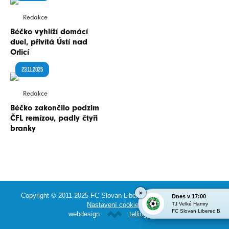
Redakce
Béčko vyhlíží domácí
duel, přivítá Ústí nad
Orlicí
23.11.2025
Redakce
Béčko zakončilo podzim
ČFL remízou, padly čtyři
branky
×
Copyright © 2011-2025 FC Slovan Liberec &
eSports.cz, s.r.o.
|
Dnes v 17:00
Nastavení cookies
TJ Velké Hamry
FC Slovan Liberec B
webdesign
tellinger.cz