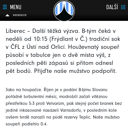
Ústí nad Orlicí
MENU
DALŠÍ
Redakce
Liberec – Další těžká výzva. B-tým čeká v
neděli od 10:15 (Frýdlant v Č.) tradiční sok
v ČFL z Ústí nad Orlicí. Houževnatý soupeř
působí v tabulce jen o dvě místa výš, z
posledních pěti zápasů si přitom odnesl
pět bodů. Přijďte naše mužstvo podpořit.
Jako na houpačce. Říjen je v podání B-týmu Slovanu
pořádně turbulentní měsíc, modrobílí začali vítěznou
přestřelkou 5:3 proti Velvarům, pak stejný počet branek bez
jediné inkasované nasázeli Varnsdorfu, v posledním kole
ovšem tvrdě narazili na půdě rezervy Teplic. Naše mužstvo
soupeři podlehlo 0:4.