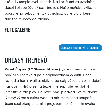
skóre i zkompletoval hattrick. Na kontě má za úvodních
deset kol soutěže už šest branek. Naše mužstvo zvítězilo
podruhé za sebou, tentokrát jednoznačně 5:0 a bere
důležité tři body do tabulky.
FOTOGALERIE
ZOBRAZIT KOMPLETNÍ FOTOGALERII
OHLASY TRENÉRŮ
Pavel Čapek (FC Slovan Liberec):
„Zasloužená výhra v
posílené sestavě a po disciplinovaném výkonu. Dnes
rozhodla herní kvalita, aktivita po celý zápas a velmi dobré
nastavení. Hrálo se na těžkém terénu, ale ve slušné
intenzitě a fair play. Celkově jsme předvedli velmi dobrý
týmový výkon s nulou vzadu a minimem šancí soupeře.
Jsem spokojený s herním projevem i plněním týmového