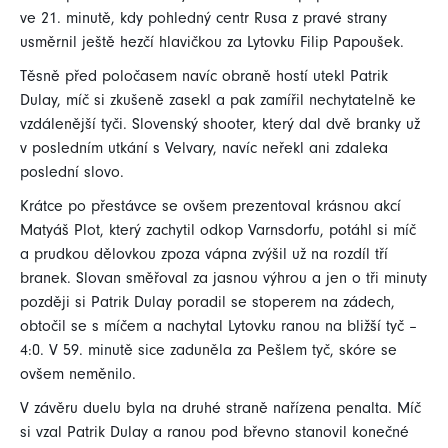
ve 21. minutě, kdy pohledný centr Rusa z pravé strany
usměrnil ještě hezčí hlavičkou za Lytovku Filip Papoušek.
Těsně před poločasem navíc obraně hostí utekl Patrik
Dulay, míč si zkušeně zasekl a pak zamířil nechytatelně ke
vzdálenější tyči. Slovenský shooter, který dal dvě branky už
v posledním utkání s Velvary, navíc neřekl ani zdaleka
poslední slovo.
Krátce po přestávce se ovšem prezentoval krásnou akcí
Matyáš Plot, který zachytil odkop Varnsdorfu, potáhl si míč
a prudkou dělovkou zpoza vápna zvýšil už na rozdíl tří
branek. Slovan směřoval za jasnou výhrou a jen o tři minuty
později si Patrik Dulay poradil se stoperem na zádech,
obtočil se s míčem a nachytal Lytovku ranou na bližší tyč –
4:0. V 59. minutě sice zaduněla za Pešlem tyč, skóre se
ovšem neměnilo.
V závěru duelu byla na druhé straně nařízena penalta. Míč
si vzal Patrik Dulay a ranou pod břevno stanovil konečné