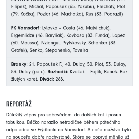
Filípek), Michal, Papoušek (65. Yakubu), Plechatý, Plot
(79. Kočka), Pozler (46. Machotka), Rus (83. Podrazil)
FK Varnsdorf:
Lytovka – Costa (46. Matviichuk),
Ergemlidze (46. Baryliak), Kovbasa (83. Funda), Lopez
(60. Moussa), Nziengui, Prytykovsky, Schenker (83.
Grafek), Senko, Stepanenko, Taveira
Branky:
21. Papoušek F., 40. Dulay, 50. Plot, 53. Dulay,
83. Dulay (pen.).
Rozhodčí:
Kvaček – Fojtík, Beneš. Bez
žlutých karet.
Diváci:
265.
REPORTÁŽ
Důležitý zápas pro sebevědomí do dalších kol i posun
tabulkou. Béčko narazilo netradičně během pátečního
odpoledne ve Frýdlantu na Varnsdorf. A naše mužstvo bylo
na soupeře dobře nachystané. Skóre se poprvé měnilo už