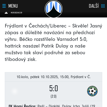
Varnsdorf 5:0, Dulay má hattrick
MENU
DALŠÍ
Redakce
Frýdlant v Čechách/Liberec – Skvěle! Jasný
zápas a důležité navázání na předchozí
výhru. Béčko rozstřílelo Varnsdorf 5:0,
hattrick nasázel Patrik Dulay a naše
mužstvo tak slaví podruhé za sebou
tříbodový zisk.
10.kolo, pátek 10.10.2025, 15:00, Frýdlant v Č.
5:0
(2:0)
FK Horní Ředice:
Pešl – Diakité, Dulay, Icha, Juliš (79.